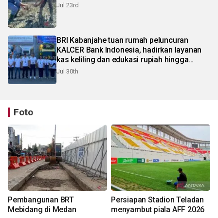
Jul 23rd
BRI Kabanjahe tuan rumah peluncuran
KALCER Bank Indonesia, hadirkan layanan
kas keliling dan edukasi rupiah hingga
pelosok Karo
Jul 30th
Foto
Pembangunan BRT
Persiapan Stadion Teladan
Mebidang di Medan
menyambut piala AFF 2026