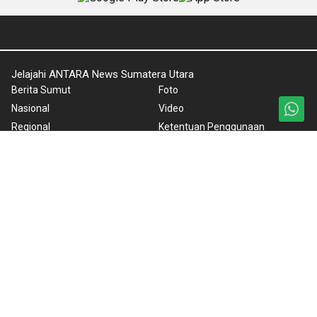
Jelajahi ANTARA News Sumatera Utara
Berita Sumut
Foto
Nasional
Video
Regional
Ketentuan Penggunaan
Ekonomi Dan Bisnis
Kebijakan Privasi
Hukum dan Kriminal
Pedoman Media Siber
Olahraga
Tentang Kami
Editorial
Rilis Pers
Peristiwa
Cuaca