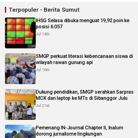
Terpopuler - Berita Sumut
IHSG Selasa dibuka menguat 19,92 poin ke
posisi 6.057
Jul 14th
SMGP perkuat literasi kebencanaan siswa di
wilayah rawan gunung api
Jul 16th
Dukung pendidikan, SMGP serahkan Sarpras
MCK dan laptop ke MTs di Sibanggor Julu
Jul 21st
Pemenang IN-Journal Chapter II, Inalum
dorong jurnalisme lingkungan