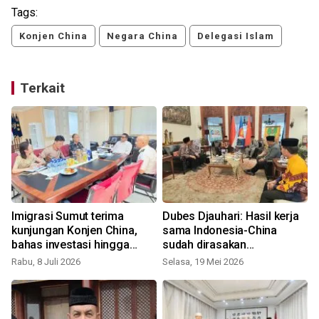
Tags:
Konjen China
Negara China
Delegasi Islam
Terkait
Imigrasi Sumut terima
Dubes Djauhari: Hasil kerja
kunjungan Konjen China,
sama Indonesia-China
bahas investasi hingga
sudah dirasakan
pengawasan WNA
masyarakat
Rabu, 8 Juli 2026
Selasa, 19 Mei 2026