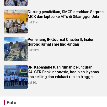
Dukung pendidikan, SMGP serahkan Sarpras
MCK dan laptop ke MTs di Sibanggor Julu
Jul 21st
Pemenang IN-Journal Chapter II, Inalum
dorong jurnalisme lingkungan
Jul 23rd
BRI Kabanjahe tuan rumah peluncuran
KALCER Bank Indonesia, hadirkan layanan
kas keliling dan edukasi rupiah hingga
pelosok Karo
Jul 30th
Foto