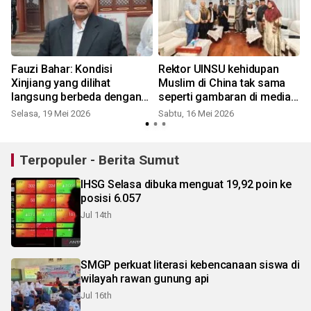
Fauzi Bahar: Kondisi
Rektor UINSU kehidupan
Xinjiang yang dilihat
Muslim di China tak sama
langsung berbeda dengan
seperti gambaran di media
isu di luar
sosial
Selasa, 19 Mei 2026
Sabtu, 16 Mei 2026
S
Terpopuler - Berita Sumut
IHSG Selasa dibuka menguat 19,92 poin ke
posisi 6.057
Jul 14th
SMGP perkuat literasi kebencanaan siswa di
wilayah rawan gunung api
Jul 16th