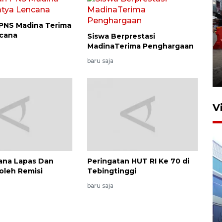
PNS Madina Terima
ncana
Siswa Berprestasi
MadinaTerima Penghargaan
Pelaporan SPT Tahunan di
Sumut
baru saja
27 April 2026 15:34
V
dana Lapas Dan
Peringatan HUT RI Ke 70 di
oleh Remisi
Tebingtinggi
baru saja
IDAI perkuat kompetensi
dokter tangani penyakit