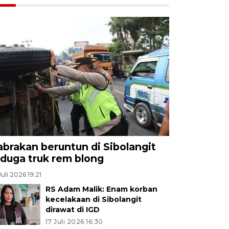
abrakan beruntun di Sibolangit
iduga truk rem blong
Juli 2026 19:21
RS Adam Malik: Enam korban
kecelakaan di Sibolangit
dirawat di IGD
17 Juli 2026 16:30