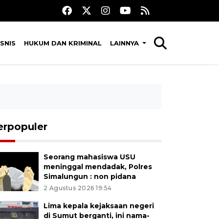
SNIS
HUKUM DAN KRIMINAL
LAINNYA
erpopuler
Seorang mahasiswa USU
meninggal mendadak, Polres
Simalungun : non pidana
2 Agustus 2026 19:54
Lima kepala kejaksaan negeri
di Sumut berganti, ini nama-