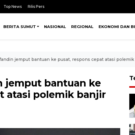
Top News
Rilis Pers
BERITA SUMUT
NASIONAL
REGIONAL
EKONOMI DAN BI
fandin jemput bantuan ke pusat, respons cepat atasi polemik
T
n jemput bantuan ke
t atasi polemik banjir