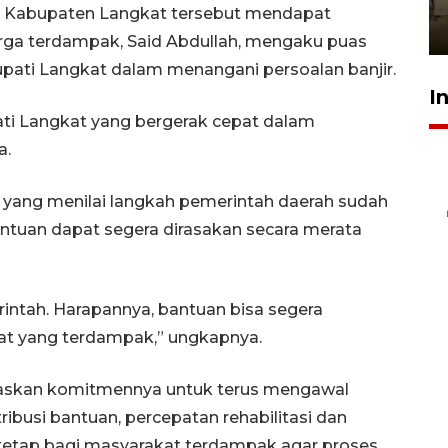
Berhaji
h Kabupaten Langkat tersebut mendapat
27 Juli 2026 20:00
warga terdampak, Said Abdullah, mengaku puas
ati Langkat dalam menangani persoalan banjir.
I
i Langkat yang bergerak cepat dalam
a.
s yang menilai langkah pemerintah daerah sudah
bantuan dapat segera dirasakan secara merata
rintah. Harapannya, bantuan bisa segera
kat yang terdampak,” ungkapnya.
skan komitmennya untuk terus mengawal
ribusi bantuan, percepatan rehabilitasi dan
 tetap bagi masyarakat terdampak agar proses