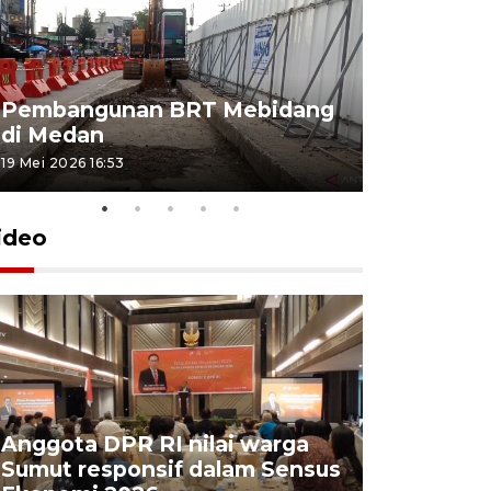
Pembangunan BRT Mebidang
Persiapa
di Medan
menyambu
19 Mei 2026 16:53
11 Mei 2026 15
ideo
Anggota DPR RI nilai warga
BPS: Eko
Sumut responsif dalam Sensus
5,06 pers