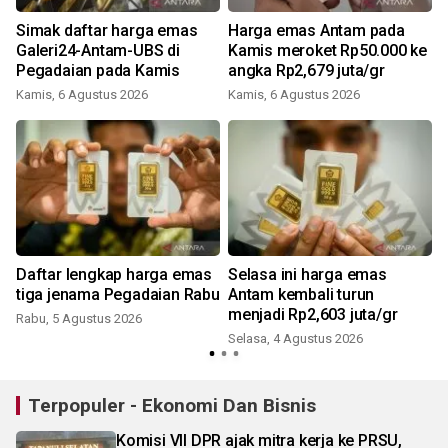
Simak daftar harga emas
Harga emas Antam pada
Galeri24-Antam-UBS di
Kamis meroket Rp50.000 ke
Pegadaian pada Kamis
angka Rp2,679 juta/gr
Kamis, 6 Agustus 2026
Kamis, 6 Agustus 2026
Daftar lengkap harga emas
Selasa ini harga emas
tiga jenama Pegadaian Rabu
Antam kembali turun
menjadi Rp2,603 juta/gr
Rabu, 5 Agustus 2026
Selasa, 4 Agustus 2026
R
Terpopuler - Ekonomi Dan Bisnis
Komisi VII DPR ajak mitra kerja ke PRSU,