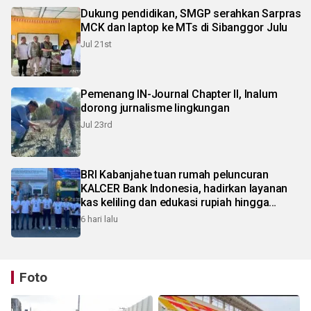
Dukung pendidikan, SMGP serahkan Sarpras
MCK dan laptop ke MTs di Sibanggor Julu
Jul 21st
Pemenang IN-Journal Chapter II, Inalum
dorong jurnalisme lingkungan
Jul 23rd
BRI Kabanjahe tuan rumah peluncuran
KALCER Bank Indonesia, hadirkan layanan
kas keliling dan edukasi rupiah hingga
pelosok Karo
6 hari lalu
Foto