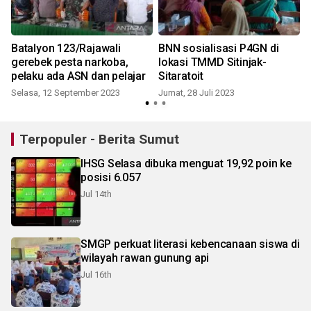
Batalyon 123/Rajawali
BNN sosialisasi P4GN di
gerebek pesta narkoba,
lokasi TMMD Sitinjak-
u
pelaku ada ASN dan pelajar
Sitaratoit
Selasa, 12 September 2023
Jumat, 28 Juli 2023
Terpopuler - Berita Sumut
IHSG Selasa dibuka menguat 19,92 poin ke
posisi 6.057
Jul 14th
SMGP perkuat literasi kebencanaan siswa di
wilayah rawan gunung api
Jul 16th