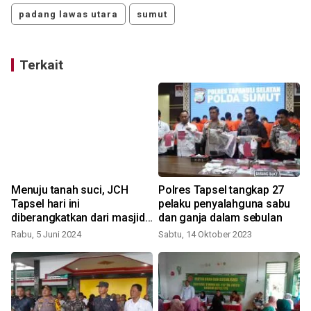
padang lawas utara
sumut
Terkait
Menuju tanah suci, JCH
Polres Tapsel tangkap 27
a
Tapsel hari ini
pelaku penyalahguna sabu
diberangkatkan dari masjid
dan ganja dalam sebulan
ini
Rabu, 5 Juni 2024
Sabtu, 14 Oktober 2023
R