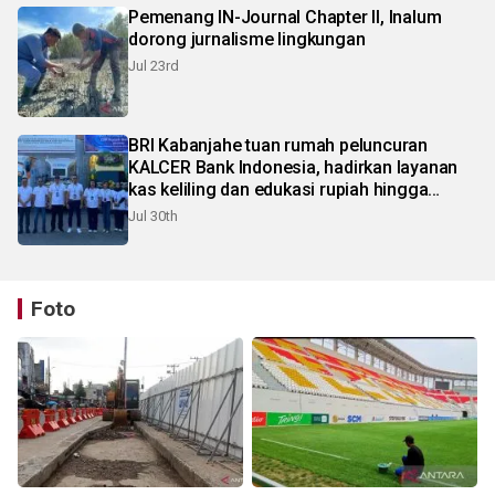
Pemenang IN-Journal Chapter II, Inalum
dorong jurnalisme lingkungan
Jul 23rd
BRI Kabanjahe tuan rumah peluncuran
KALCER Bank Indonesia, hadirkan layanan
kas keliling dan edukasi rupiah hingga
pelosok Karo
Jul 30th
Foto