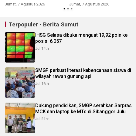
Jumat, 7 Agustus 2026
Jumat, 7 Agustus 2026
Terpopuler - Berita Sumut
IHSG Selasa dibuka menguat 19,92 poin ke
posisi 6.057
Jul 14th
SMGP perkuat literasi kebencanaan siswa di
wilayah rawan gunung api
Jul 16th
Dukung pendidikan, SMGP serahkan Sarpras
MCK dan laptop ke MTs di Sibanggor Julu
Jul 21st