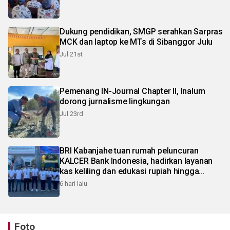
Dukung pendidikan, SMGP serahkan Sarpras
MCK dan laptop ke MTs di Sibanggor Julu
Jul 21st
Pemenang IN-Journal Chapter II, Inalum
dorong jurnalisme lingkungan
Jul 23rd
BRI Kabanjahe tuan rumah peluncuran
KALCER Bank Indonesia, hadirkan layanan
kas keliling dan edukasi rupiah hingga
pelosok Karo
6 hari lalu
Foto