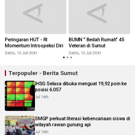
Peringaran HUT - RI
BUMN " Bedah Rumah" 45
Momentum Introspeksi Diri
Veteran di Sumut
Sabtu, 13 Juli 2041
Sabtu, 13 Juli 2041
S
Terpopuler - Berita Sumut
IHSG Selasa dibuka menguat 19,92 poin ke
posisi 6.057
Jul 14th
SMGP perkuat literasi kebencanaan siswa di
wilayah rawan gunung api
Jul 16th