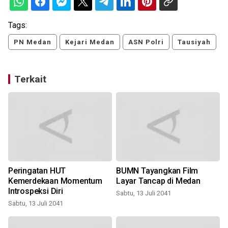
Tags:
PN Medan
Kejari Medan
ASN Polri
Tausiyah
Terkait
Peringatan HUT
BUMN Tayangkan Film
Kemerdekaan Momentum
Layar Tancap di Medan
Introspeksi Diri
Sabtu, 13 Juli 2041
Sabtu, 13 Juli 2041
S