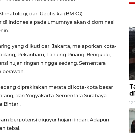
Klimatologi, dan Geofisika (BMKG)
r di Indonesia pada umumnya akan didominasi
nin.
ing yang diikuti dari Jakarta, melaporkan kota-
Padang, Pekanbaru, Tanjung Pinang, Bengkulu,
nsi hujan ringan hingga sedang. Sementara
n berawan.
T
sedang diprakirakan merata di kota-kota besar
d
marang, dan Yogyakarta. Sementara Surabaya
17 
 Bintari.
aram berpotensi diguyur hujan ringan. Adapun
an tebal.