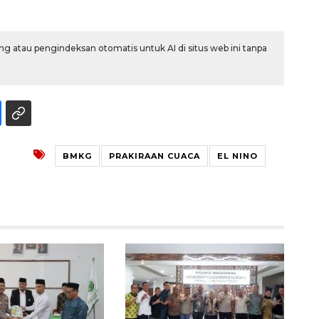
g atau pengindeksan otomatis untuk AI di situs web ini tanpa
BMKG
PRAKIRAAN CUACA
EL NINO
Waspadai penyakit saat
musim kemarau
2026-08-05 12:00:00