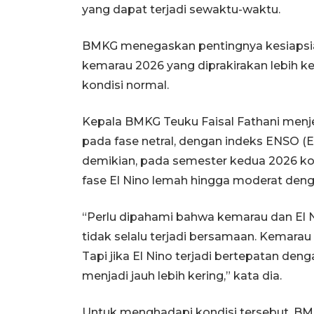
yang dapat terjadi sewaktu-waktu.
BMKG menegaskan pentingnya kesiapsi
kemarau 2026 yang diprakirakan lebih ke
kondisi normal.
Kepala BMKG Teuku Faisal Fathani menjel
pada fase netral, dengan indeks ENSO (El
demikian, pada semester kedua 2026 ko
fase El Nino lemah hingga moderat deng
“Perlu dipahami bahwa kemarau dan El 
tidak selalu terjadi bersamaan. Kemarau 
Tapi jika El Nino terjadi bertepatan d
menjadi jauh lebih kering,” kata dia.
Untuk menghadapi kondisi tersebut, B