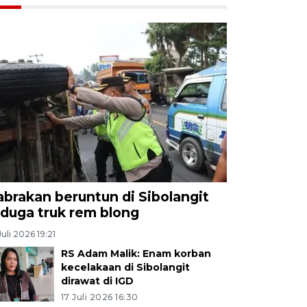
abrakan beruntun di Sibolangit
iduga truk rem blong
Juli 2026 19:21
RS Adam Malik: Enam korban
kecelakaan di Sibolangit
dirawat di IGD
17 Juli 2026 16:30