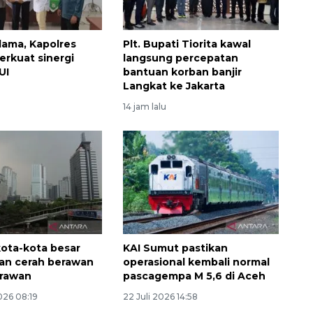
lama, Kapolres
Plt. Bupati Tiorita kawal
erkuat sinergi
langsung percepatan
UI
bantuan korban banjir
Langkat ke Jakarta
14 jam lalu
kota-kota besar
KAI Sumut pastikan
kan cerah berawan
operasional kembali normal
erawan
pascagempa M 5,6 di Aceh
026 08:19
22 Juli 2026 14:58