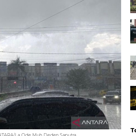
T
.. ANTARA/La Ode Muh Deden Saputra