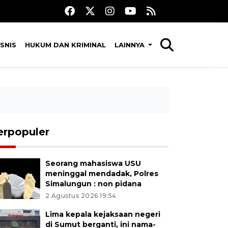
SNIS
HUKUM DAN KRIMINAL
LAINNYA
erpopuler
Seorang mahasiswa USU
meninggal mendadak, Polres
Simalungun : non pidana
2 Agustus 2026 19:54
Lima kepala kejaksaan negeri
di Sumut berganti, ini nama-