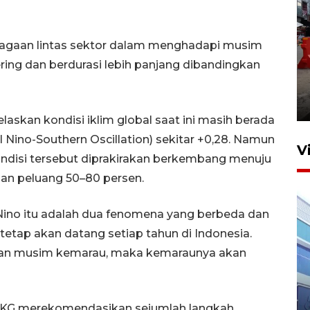
agaan lintas sektor dalam menghadapi musim
ring dan berdurasi lebih panjang dibandingkan
Pelaporan SPT Tahunan di
Sumut
27 April 2026 15:34
askan kondisi iklim global saat ini masih berada
 Nino-Southern Oscillation) sekitar +0,28. Namun
V
ndisi tersebut diprakirakan berkembang menuju
an peluang 50–80 persen.
Nino itu adalah dua fenomena yang berbeda dan
tetap akan datang setiap tahun di Indonesia.
engan musim kemarau, maka kemaraunya akan
IDAI perkuat kompetensi
dokter tangani penyakit
MKG merekomendasikan sejumlah langkah