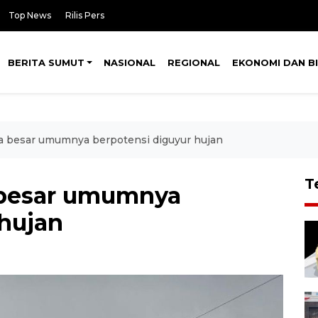
Top News
Rilis Pers
BERITA SUMUT
NASIONAL
REGIONAL
EKONOMI DAN BI
ta besar umumnya berpotensi diguyur hujan
T
 besar umumnya
 hujan