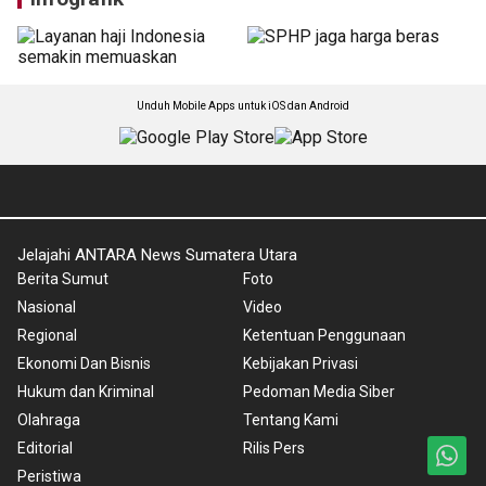
Pelantikan DHD 45,
Inflasi di Sumut sebesar
Gubernur Sumut tekankan
4,20 persen, emas menjadi
semangat juang pahlawan
penyumbang utama
Selasa, 4 Agustus 2026
Senin, 3 Agustus 2026
Infografik