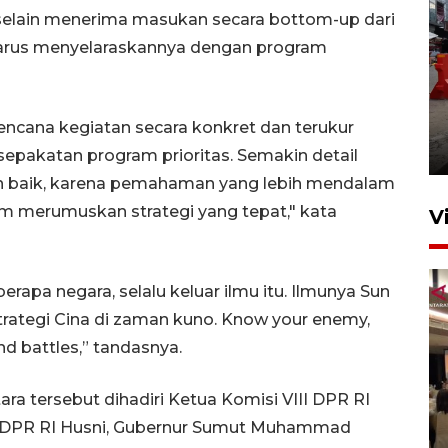
, selain menerima masukan secara bottom-up dari
 harus menyelaraskannya dengan program
Pelaporan SPT Tahunan di
Sumut
ncana kegiatan secara konkret dan terukur
27 April 2026 15:34
epakatan program prioritas. Semakin detail
n baik, karena pemahaman yang lebih mendalam
 merumuskan strategi yang tepat," kata
V
erapa negara, selalu keluar ilmu itu. Ilmunya Sun
 strategi Cina di zaman kuno. Know your enemy,
nd battles,” tandasnya.
a tersebut dihadiri Ketua Komisi VIII DPR RI
Kodam I Bukit Barisan
luncurkan program Kodam
I DPR RI Husni, Gubernur Sumut Muhammad