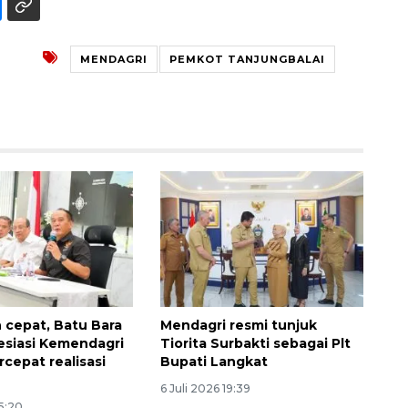
MENDAGRI
PEMKOT TANJUNGBALAI
Ekonomi triwulan II-2026
tumbuh 5,29 persen
2026-08-06 18:45:00
h cepat, Batu Bara
Mendagri resmi tunjuk
esiasi Kemendagri
Tiorita Surbakti sebagai Plt
cepat realisasi
Bupati Langkat
6 Juli 2026 19:39
15:20