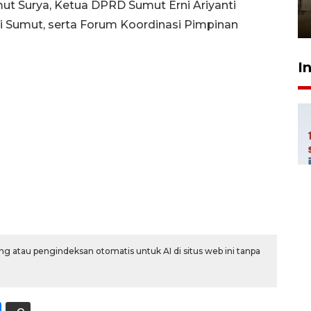
Berhaji
mut Surya, Ketua DPRD Sumut Erni Ariyanti
27 Juli 2026 20:00
nsi Sumut, serta Forum Koordinasi Pimpinan
I
g atau pengindeksan otomatis untuk AI di situs web ini tanpa