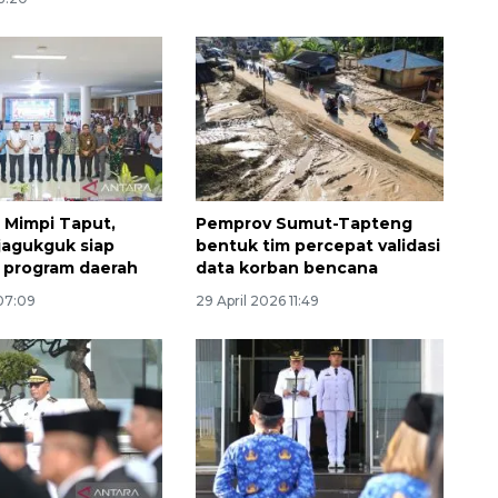
 Mimpi Taput,
Pemprov Sumut-Tapteng
agukguk siap
bentuk tim percepat validasi
 program daerah
data korban bencana
07:09
29 April 2026 11:49