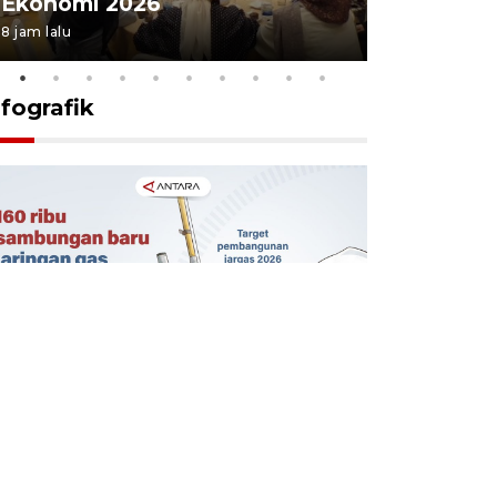
Ekonomi 2026
2026
8 jam lalu
5 Agustus 202
nfografik