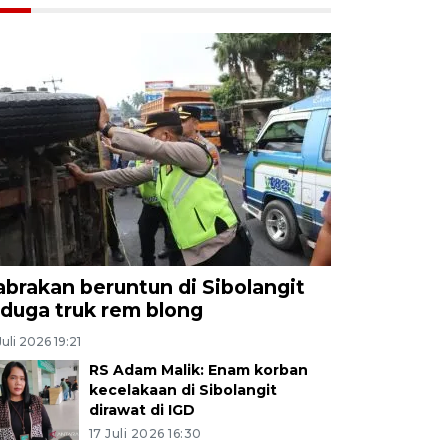
abrakan beruntun di Sibolangit
iduga truk rem blong
Juli 2026 19:21
RS Adam Malik: Enam korban
kecelakaan di Sibolangit
dirawat di IGD
17 Juli 2026 16:30