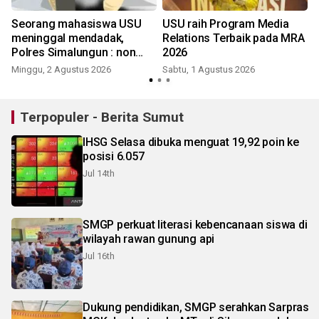
Seorang mahasiswa USU
USU raih Program Media
meninggal mendadak,
Relations Terbaik pada MRA
Polres Simalungun : non
2026
pidana
Minggu, 2 Agustus 2026
Sabtu, 1 Agustus 2026
J
Terpopuler - Berita Sumut
IHSG Selasa dibuka menguat 19,92 poin ke
posisi 6.057
Jul 14th
SMGP perkuat literasi kebencanaan siswa di
wilayah rawan gunung api
Jul 16th
Dukung pendidikan, SMGP serahkan Sarpras