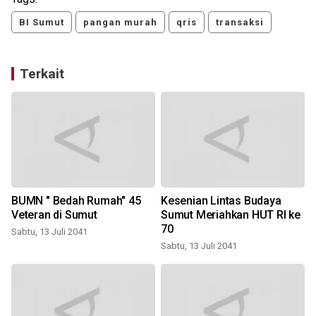
BI Sumut
pangan murah
qris
transaksi
Terkait
BUMN " Bedah Rumah" 45
Kesenian Lintas Budaya
Veteran di Sumut
Sumut Meriahkan HUT RI ke
70
Sabtu, 13 Juli 2041
Sabtu, 13 Juli 2041
S