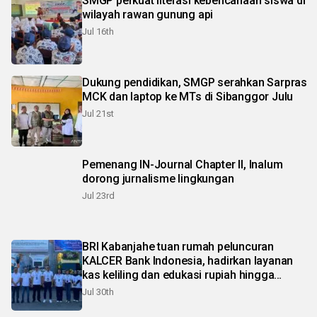
SMGP perkuat literasi kebencanaan siswa di
wilayah rawan gunung api
Jul 16th
Dukung pendidikan, SMGP serahkan Sarpras
MCK dan laptop ke MTs di Sibanggor Julu
Jul 21st
Pemenang IN-Journal Chapter II, Inalum
dorong jurnalisme lingkungan
Jul 23rd
BRI Kabanjahe tuan rumah peluncuran
KALCER Bank Indonesia, hadirkan layanan
kas keliling dan edukasi rupiah hingga
pelosok Karo
Jul 30th