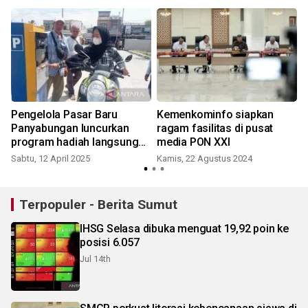
Pengelola Pasar Baru
Kemenkominfo siapkan
Panyabungan luncurkan
ragam fasilitas di pusat
program hadiah langsung
media PON XXI
bagi pengunjung
Sabtu, 12 April 2025
Kamis, 22 Agustus 2024
S
Terpopuler - Berita Sumut
IHSG Selasa dibuka menguat 19,92 poin ke
posisi 6.057
Jul 14th