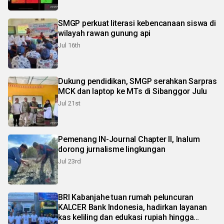
SMGP perkuat literasi kebencanaan siswa di
wilayah rawan gunung api
Jul 16th
Dukung pendidikan, SMGP serahkan Sarpras
MCK dan laptop ke MTs di Sibanggor Julu
Jul 21st
Pemenang IN-Journal Chapter II, Inalum
dorong jurnalisme lingkungan
Jul 23rd
BRI Kabanjahe tuan rumah peluncuran
KALCER Bank Indonesia, hadirkan layanan
kas keliling dan edukasi rupiah hingga