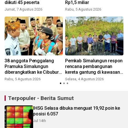
diikuti 45 peserta
Rp1,5 miliar
Jumat, 7 Agustus 2026
Rabu, 5 Agustus 2026
38 anggota Penggalang
Pemkab Simalungun respon
Pramuka Simalungun
rencana pembangunan
diberangkatkan ke Cibubur
kereta gantung di kawasan
ikuti Jamnas 2026
Danau Toba
Rabu, 5 Agustus 2026
Selasa, 4 Agustus 2026
Terpopuler - Berita Sumut
IHSG Selasa dibuka menguat 19,92 poin ke
posisi 6.057
Jul 14th