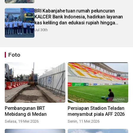
BRI Kabanjahe tuan rumah peluncuran
KALCER Bank Indonesia, hadirkan layanan
kas keliling dan edukasi rupiah hingga
pelosok Karo
Jul 30th
Foto
Pembangunan BRT
Persiapan Stadion Teladan
Mebidang di Medan
menyambut piala AFF 2026
Selasa, 19 Mei 2026
Senin, 11 Mei 2026