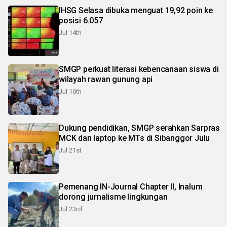
IHSG Selasa dibuka menguat 19,92 poin ke
posisi 6.057
Jul 14th
SMGP perkuat literasi kebencanaan siswa di
wilayah rawan gunung api
Jul 16th
Dukung pendidikan, SMGP serahkan Sarpras
MCK dan laptop ke MTs di Sibanggor Julu
Jul 21st
Pemenang IN-Journal Chapter II, Inalum
dorong jurnalisme lingkungan
Jul 23rd