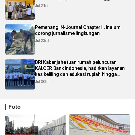
Jul 21st
Pemenang IN-Journal Chapter II, Inalum
dorong jurnalisme lingkungan
Jul 23rd
BRI Kabanjahe tuan rumah peluncuran
KALCER Bank Indonesia, hadirkan layanan
kas keliling dan edukasi rupiah hingga
pelosok Karo
Jul 30th
Foto