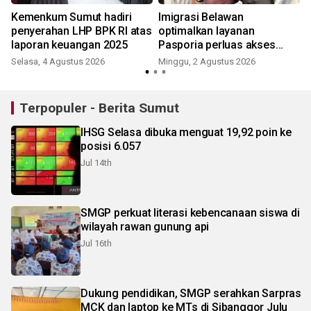
,
Kemenkum Sumut hadiri
Imigrasi Belawan
penyerahan LHP BPK RI atas
optimalkan layanan
n
laporan keuangan 2025
Pasporia perluas akses
untuk warga
Selasa, 4 Agustus 2026
Minggu, 2 Agustus 2026
J
Terpopuler - Berita Sumut
IHSG Selasa dibuka menguat 19,92 poin ke
posisi 6.057
Jul 14th
SMGP perkuat literasi kebencanaan siswa di
wilayah rawan gunung api
Jul 16th
Dukung pendidikan, SMGP serahkan Sarpras
MCK dan laptop ke MTs di Sibanggor Julu