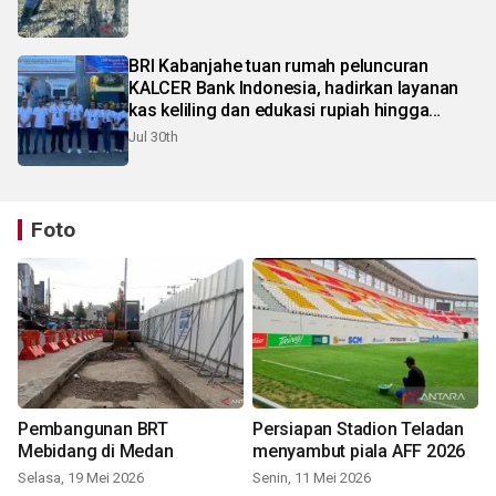
BRI Kabanjahe tuan rumah peluncuran
KALCER Bank Indonesia, hadirkan layanan
kas keliling dan edukasi rupiah hingga
pelosok Karo
Jul 30th
Foto
Pembangunan BRT
Persiapan Stadion Teladan
Mebidang di Medan
menyambut piala AFF 2026
Selasa, 19 Mei 2026
Senin, 11 Mei 2026