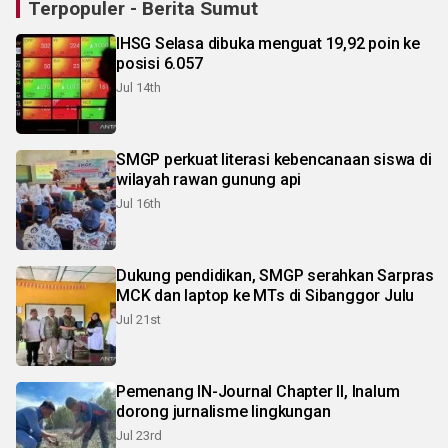
Terpopuler - Berita Sumut
IHSG Selasa dibuka menguat 19,92 poin ke
posisi 6.057
Jul 14th
SMGP perkuat literasi kebencanaan siswa di
wilayah rawan gunung api
Jul 16th
Dukung pendidikan, SMGP serahkan Sarpras
MCK dan laptop ke MTs di Sibanggor Julu
Jul 21st
Pemenang IN-Journal Chapter II, Inalum
dorong jurnalisme lingkungan
Jul 23rd