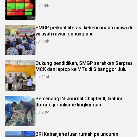
Jul 14th
SMGP perkuat literasi kebencanaan siswa di
wilayah rawan gunung api
Jul 16th
Dukung pendidikan, SMGP serahkan Sarpras
MCK dan laptop ke MTs di Sibanggor Julu
Jul 21st
Pemenang IN-Journal Chapter II, Inalum
dorong jurnalisme lingkungan
Jul 23rd
BRI Kabanjahe tuan rumah peluncuran