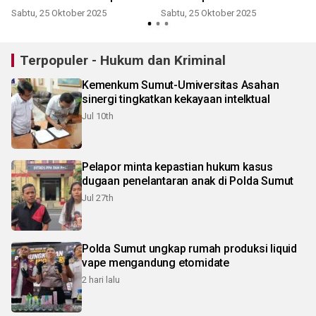
dan pelayanan personel
Sabtu, 25 Oktober 2025
Sabtu, 25 Oktober 2025
Terpopuler - Hukum dan Kriminal
Kemenkum Sumut-Umiversitas Asahan
sinergi tingkatkan kekayaan intelktual
Jul 10th
Pelapor minta kepastian hukum kasus
dugaan penelantaran anak di Polda Sumut
Jul 27th
Polda Sumut ungkap rumah produksi liquid
vape mengandung etomidate
2 hari lalu