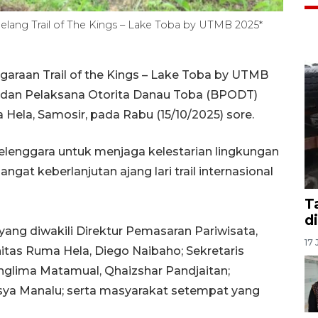
elang Trail of The Kings – Lake Toba by UTMB 2025*
araan Trail of the Kings – Lake Toba by UTMB
adan Pelaksana Otorita Danau Toba (BPODT)
ela, Samosir, pada Rabu (15/10/2025) sore.
lenggara untuk menjaga kelestarian lingkungan
t keberlanjutan ajang lari trail internasional
T
d
g diwakili Direktur Pemasaran Pariwisata,
17 
itas Ruma Hela, Diego Naibaho; Sekretaris
anglima Matamual, Qhaizshar Pandjaitan;
asya Manalu; serta masyarakat setempat yang