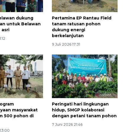
Belawan dukung
Pertamina EP Rantau Field
uan untuk Belawan
tanam ratusan pohon
 asri
dukung energi
berkelanjutan
1:12
9 Juli 2026 17:31
Waspadai penyakit saat
musim kemarau
2026-08-05 12:00:00
rogram
Peringati hari lingkungan
yaan masyarakat
hidup, SMGP kolaborasi
m 500 pohon di
dengan petani tanam pohon
7 Juni 2026 21:46
 23:00