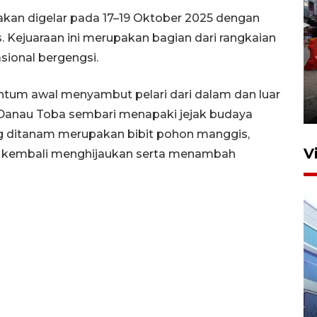
 akan digelar pada 17–19 Oktober 2025 dengan
ds. Kejuaraan ini merupakan bagian dari rangkaian
asional bergengsi.
Pelaporan SPT Tahunan di
Sumut
tum awal menyambut pelari dari dalam dan luar
27 April 2026 15:34
Danau Toba sembari menapaki jejak budaya
ng ditanam merupakan bibit pohon manggis,
V
sa kembali menghijaukan serta menambah
IDAI perkuat kompetensi
dokter tangani penyakit