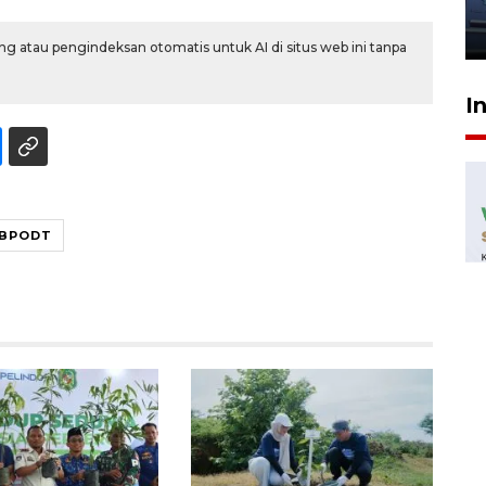
jantung anak
23 Juli 2026 20:04
g atau pengindeksan otomatis untuk AI di situs web ini tanpa
I
BPODT