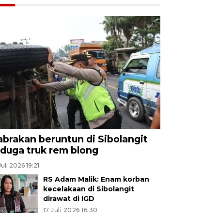
abrakan beruntun di Sibolangit
iduga truk rem blong
Juli 2026 19:21
RS Adam Malik: Enam korban
kecelakaan di Sibolangit
dirawat di IGD
17 Juli 2026 16:30