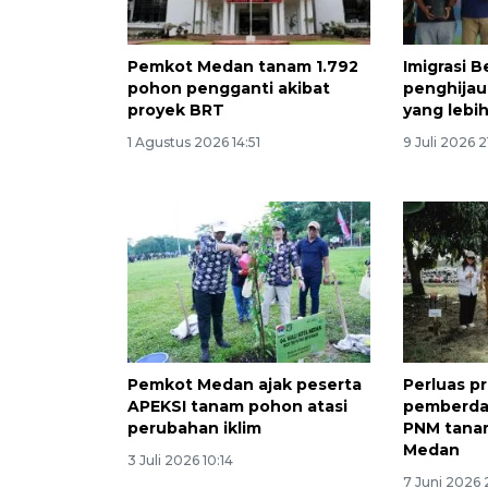
Pemkot Medan tanam 1.792
Imigrasi 
pohon pengganti akibat
penghija
proyek BRT
yang lebih
1 Agustus 2026 14:51
9 Juli 2026 2
Pemkot Medan ajak peserta
Perluas p
APEKSI tanam pohon atasi
pemberda
perubahan iklim
PNM tana
Medan
3 Juli 2026 10:14
7 Juni 2026