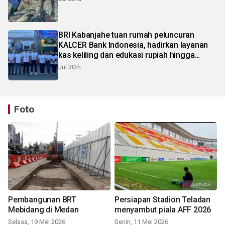
BRI Kabanjahe tuan rumah peluncuran
KALCER Bank Indonesia, hadirkan layanan
kas keliling dan edukasi rupiah hingga
pelosok Karo
Jul 30th
Foto
Pembangunan BRT
Persiapan Stadion Teladan
Mebidang di Medan
menyambut piala AFF 2026
Selasa, 19 Mei 2026
Senin, 11 Mei 2026