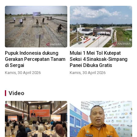
Pupuk Indonesia dukung
Mulai 1 Mei Tol Kutepat
Gerakan Percepatan Tanam
Seksi 4 Sinaksak-Simpang
di Sergai
Panei Dibuka Gratis
Kamis, 30 April 2026
Kamis, 30 April 2026
Video