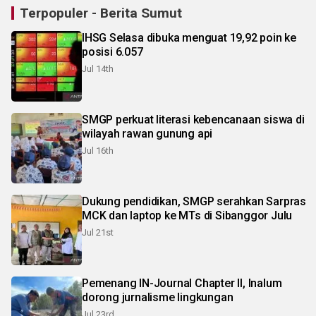
Terpopuler - Berita Sumut
IHSG Selasa dibuka menguat 19,92 poin ke
posisi 6.057
Jul 14th
SMGP perkuat literasi kebencanaan siswa di
wilayah rawan gunung api
Jul 16th
Dukung pendidikan, SMGP serahkan Sarpras
MCK dan laptop ke MTs di Sibanggor Julu
Jul 21st
Pemenang IN-Journal Chapter II, Inalum
dorong jurnalisme lingkungan
Jul 23rd