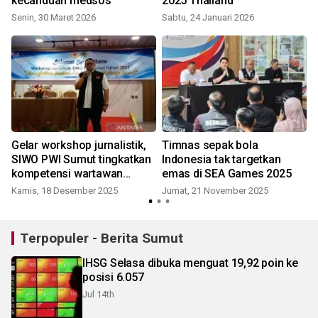
kecanduan medsos
2025 Thailand
Senin, 30 Maret 2026
Sabtu, 24 Januari 2026
Gelar workshop jurnalistik,
Timnas sepak bola
SIWO PWI Sumut tingkatkan
Indonesia tak targetkan
kompetensi wartawan
emas di SEA Games 2025
olahraga
Kamis, 18 Desember 2025
Jumat, 21 November 2025
Terpopuler - Berita Sumut
IHSG Selasa dibuka menguat 19,92 poin ke
posisi 6.057
Jul 14th