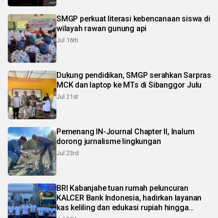
SMGP perkuat literasi kebencanaan siswa di
wilayah rawan gunung api
Jul 16th
Dukung pendidikan, SMGP serahkan Sarpras
MCK dan laptop ke MTs di Sibanggor Julu
Jul 21st
Pemenang IN-Journal Chapter II, Inalum
dorong jurnalisme lingkungan
Jul 23rd
BRI Kabanjahe tuan rumah peluncuran
KALCER Bank Indonesia, hadirkan layanan
kas keliling dan edukasi rupiah hingga
pelosok Karo