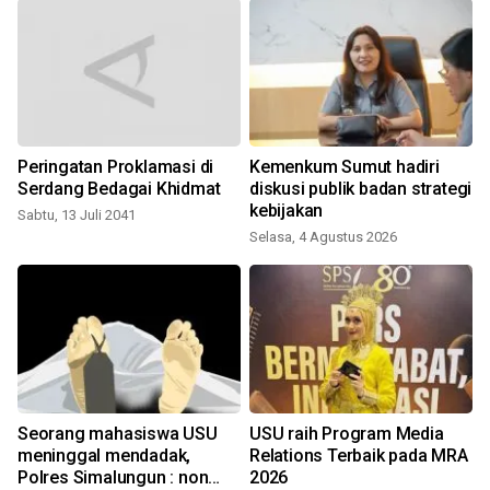
Peringatan Proklamasi di
Kemenkum Sumut hadiri
Serdang Bedagai Khidmat
diskusi publik badan strategi
kebijakan
Sabtu, 13 Juli 2041
Selasa, 4 Agustus 2026
J
Seorang mahasiswa USU
USU raih Program Media
meninggal mendadak,
Relations Terbaik pada MRA
Polres Simalungun : non
2026