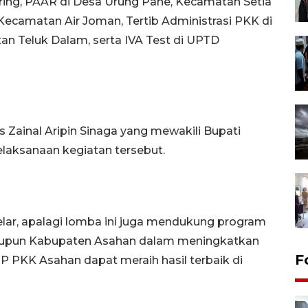
ing, PAAR di Desa Urung Pane, Kecamatan Setia
Kecamatan Air Joman, Tertib Administrasi PKK di
n Teluk Dalam, serta IVA Test di UPTD
 Zainal Aripin Sinaga yang mewakili Bupati
laksanaan kegiatan tersebut.
ar, apalagi lomba ini juga mendukung program
maupun Kabupaten Asahan dalam meningkatkan
F
P PKK Asahan dapat meraih hasil terbaik di