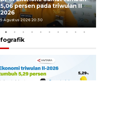
5,06 persen pada triwulan II
Sumut te
2026
juang pa
5 Agustus 2026 20:30
4 Agustus 202
nfografik