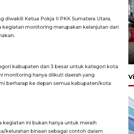
g diwakili Ketua Pokja II PKK Sumatera Utara,
kegiatan monitoring merupakan kelanjutan dari
nakan.
Pelaporan SPT Tahunan di
Sumut
27 April 2026 15:34
tegori kabupaten dan 3 besar untuk kategori kota
ini monitoring hanya diikuti daerah yang
V
ami berharap ke depan semua kabupaten/kota
 kegiatan ini bukan hanya untuk meraih
a/kelurahan binaan sebagai contoh dalam
IDAI perkuat kompetensi