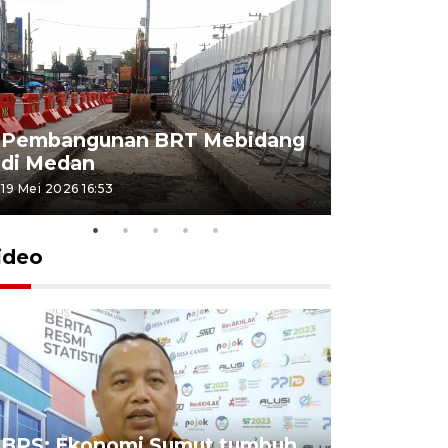
Pembangunan BRT Mebidang
Persiapa
di Medan
menyambu
19 Mei 2026 16:53
11 Mei 2026 15
ideo
BPS: Ekonomi Sumut tumbuh
Pelantik