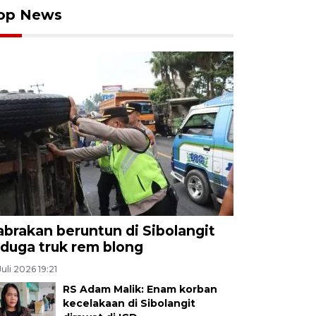
op News
abrakan beruntun di Sibolangit
iduga truk rem blong
Juli 2026 19:21
RS Adam Malik: Enam korban
kecelakaan di Sibolangit