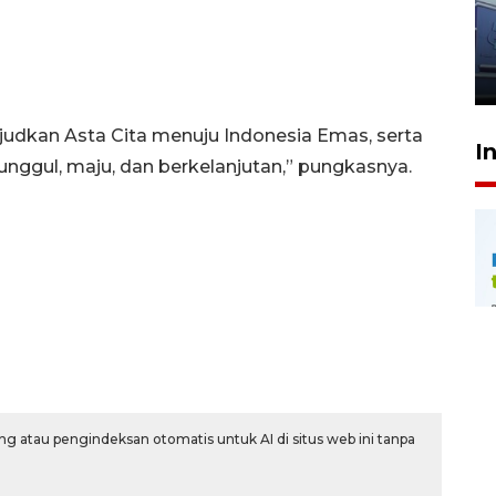
dokter tangani penyakit
jantung anak
23 Juli 2026 20:04
udkan Asta Cita menuju Indonesia Emas, serta
I
nggul, maju, dan berkelanjutan,” pungkasnya.
g atau pengindeksan otomatis untuk AI di situs web ini tanpa