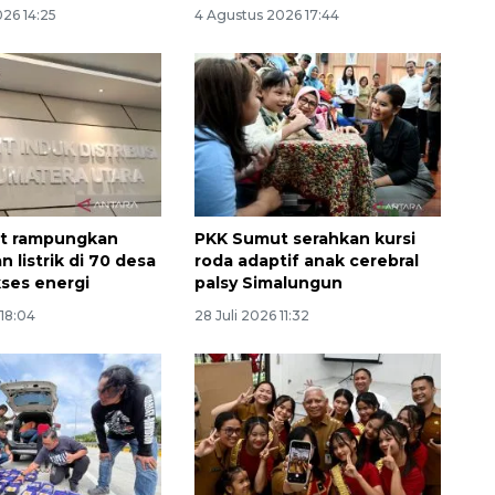
26 14:25
4 Agustus 2026 17:44
t rampungkan
PKK Sumut serahkan kursi
 listrik di 70 desa
roda adaptif anak cerebral
kses energi
palsy Simalungun
 18:04
28 Juli 2026 11:32