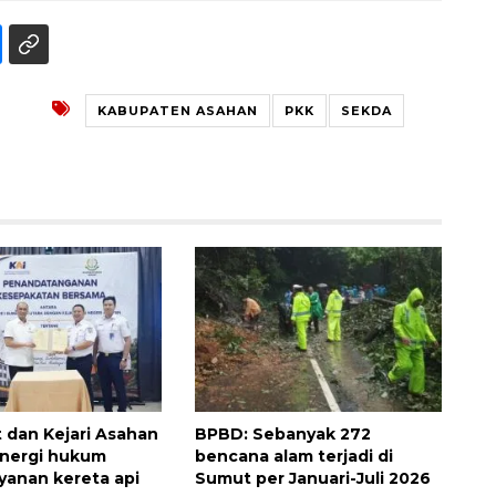
KABUPATEN ASAHAN
PKK
SEKDA
Memberantas kejahatan
jalanan Jakarta
2026-08-05 18:00:00
 dan Kejari Asahan
BPBD: Sebanyak 272
inergi hukum
bencana alam terjadi di
yanan kereta api
Sumut per Januari-Juli 2026