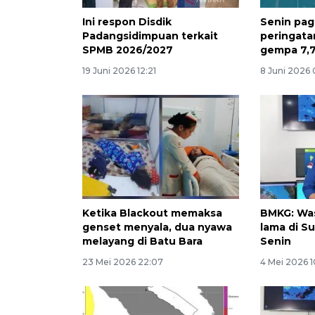
Ini respon Disdik
Senin pag
Padangsidimpuan terkait
peringata
SPMB 2026/2027
gempa 7,7
19 Juni 2026 12:21
8 Juni 2026 
Ketika Blackout memaksa
BMKG: Was
genset menyala, dua nyawa
lama di S
melayang di Batu Bara
Senin
23 Mei 2026 22:07
4 Mei 2026 1