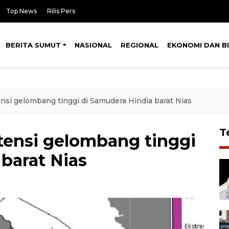
Top News
Rilis Pers
BERITA SUMUT
NASIONAL
REGIONAL
EKONOMI DAN BI
si gelombang tinggi di Samudera Hindia barat Nias
T
ensi gelombang tinggi
barat Nias