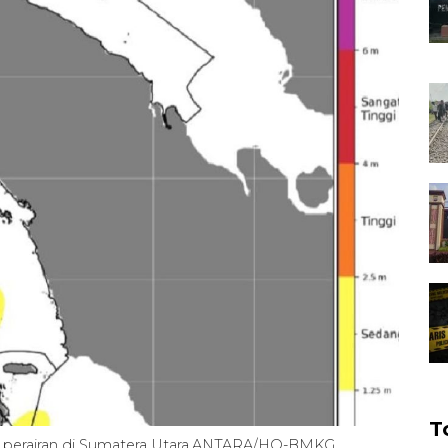
T
ah perairan di Sumatera Utara.ANTARA/HO-BMKG