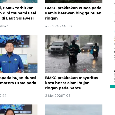
i, BMKG terbitkan
BMKG prakirakan cuaca pada
n dini tsunami usai
Kamis berawan hingga hujan
 di Laut Sulawesi
ringan
08:47
4 Juni 2026 08:17
Vaksin HPV untuk siswa laki-
laki
pada hujan durasi
BMKG prakirakan mayoritas
2026-08-06 06:30:00
umatera Utara pada
kota besar alami hujan
ringan pada Sabtu
0:44
2 Mei 2026 11:09