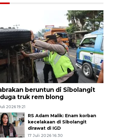
abrakan beruntun di Sibolangit
iduga truk rem blong
Juli 2026 19:21
RS Adam Malik: Enam korban
kecelakaan di Sibolangit
dirawat di IGD
17 Juli 2026 16:30