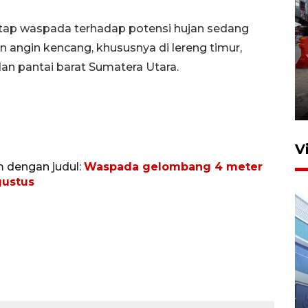
ap waspada terhadap potensi hujan sedang
an angin kencang, khususnya di lereng timur,
dan pantai barat Sumatera Utara.
Pelaporan SPT Tahunan di
Sumut
27 April 2026 15:34
V
m dengan judul:
Waspada gelombang 4 meter
gustus
IDAI perkuat kompetensi
dokter tangani penyakit