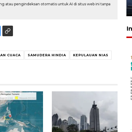
jantung anak
g atau pengindeksan otomatis untuk AI di situs web ini tanpa
23 Juli 2026 20:04
I
AAN CUACA
SAMUDERA HINDIA
KEPULAUAN NIAS