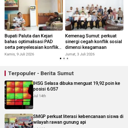
Bupati Paluta dan Kejari
Kemenag Sumut: perkuat
bahas optimalisasi PAD
sinergi cegah konflik sosial
serta penyelesaian konflik
dimensi keagamaan
agraria
Kamis, 9 Juli 2026
Jumat, 3 Juli 2026
S
Terpopuler - Berita Sumut
IHSG Selasa dibuka menguat 19,92 poin ke
posisi 6.057
Jul 14th
SMGP perkuat literasi kebencanaan siswa di
wilayah rawan gunung api