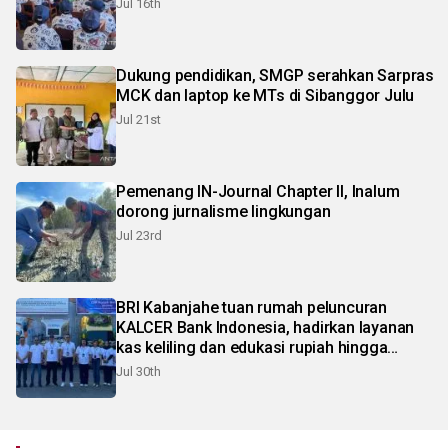
Jul 16th
Dukung pendidikan, SMGP serahkan Sarpras
MCK dan laptop ke MTs di Sibanggor Julu
Jul 21st
Pemenang IN-Journal Chapter II, Inalum
dorong jurnalisme lingkungan
Jul 23rd
BRI Kabanjahe tuan rumah peluncuran
KALCER Bank Indonesia, hadirkan layanan
kas keliling dan edukasi rupiah hingga
pelosok Karo
Jul 30th