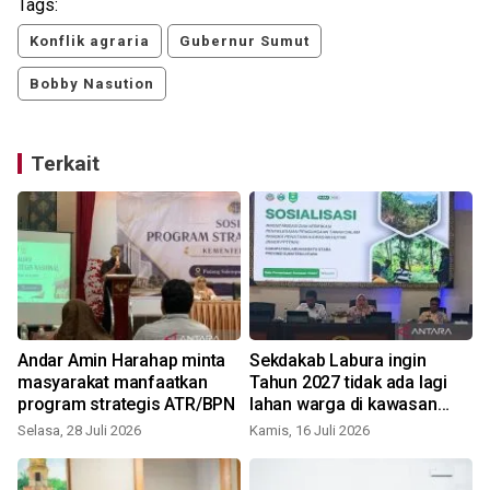
Tags:
Konflik agraria
Gubernur Sumut
Bobby Nasution
Terkait
Andar Amin Harahap minta
Sekdakab Labura ingin
masyarakat manfaatkan
Tahun 2027 tidak ada lagi
program strategis ATR/BPN
lahan warga di kawasan
hutan
Selasa, 28 Juli 2026
Kamis, 16 Juli 2026
S