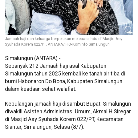
Jamaah haji dan keluarga berpelukan melepas rindu di Masjid Asy
Syuhada Korem 022/PT. ANTARA/ HO-Kominfo Simalungun
Simalungun (ANTARA) -
Sebanyak 212 Jamaah haji asal Kabupaten
Simalungun tahun 2025 kembali ke tanah air tiba di
bumi Habonaron Do Bona, Kabupaten Simalungun
dalam keadaan sehat walafiat.
Kepulangan jamaah haji disambut Bupati Simalungun
diwakili Asisten Administrasi Umum, Akmal H Siregar
di Masjid Asy Syuhada Korem 022/PT, Kecamatan
Siantar, Simalungun, Selasa (8/7).