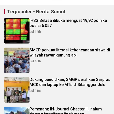
Terpopuler - Berita Sumut
IHSG Selasa dibuka menguat 19,92 poin ke
posisi 6.057
Jul 14th
SMGP perkuat literasi kebencanaan siswa di
wilayah rawan gunung api
Jul 16th
Dukung pendidikan, SMGP serahkan Sarpras
MCK dan laptop ke MTs di Sibanggor Julu
Jul 21st
Pemenang IN-Journal Chapter II, Inalum