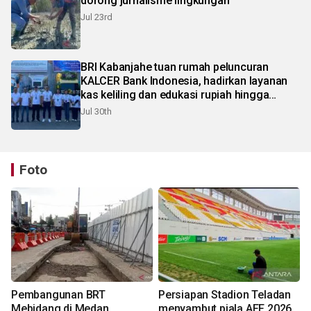
dorong jurnalisme lingkungan
Jul 23rd
BRI Kabanjahe tuan rumah peluncuran
KALCER Bank Indonesia, hadirkan layanan
kas keliling dan edukasi rupiah hingga
pelosok Karo
Jul 30th
Foto
Pembangunan BRT
Persiapan Stadion Teladan
Mebidang di Medan
menyambut piala AFF 2026