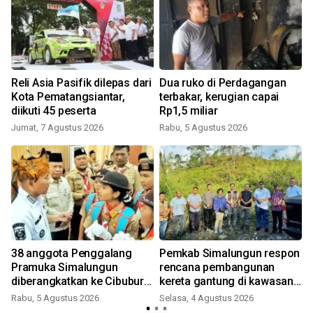
Reli Asia Pasifik dilepas dari
Dua ruko di Perdagangan
Kota Pematangsiantar,
terbakar, kerugian capai
diikuti 45 peserta
Rp1,5 miliar
Jumat, 7 Agustus 2026
Rabu, 5 Agustus 2026
38 anggota Penggalang
Pemkab Simalungun respon
Pramuka Simalungun
rencana pembangunan
diberangkatkan ke Cibubur
kereta gantung di kawasan
ikuti Jamnas 2026
Danau Toba
Rabu, 5 Agustus 2026
Selasa, 4 Agustus 2026