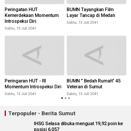
Peringatan HUT
BUMN Tayangkan Film
Kemerdekaan Momentum
Layar Tancap di Medan
Introspeksi Diri
Sabtu, 13 Juli 2041
Sabtu, 13 Juli 2041
S
Peringaran HUT - RI
BUMN " Bedah Rumah" 45
Momentum Introspeksi Diri
Veteran di Sumut
Sabtu, 13 Juli 2041
Sabtu, 13 Juli 2041
S
Terpopuler - Berita Sumut
IHSG Selasa dibuka menguat 19,92 poin ke
posisi 6.057