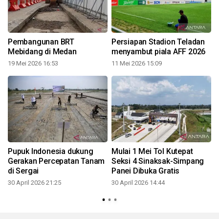
Pembangunan BRT
Persiapan Stadion Teladan
Mebidang di Medan
menyambut piala AFF 2026
19 Mei 2026 16:53
11 Mei 2026 15:09
2
Pupuk Indonesia dukung
Mulai 1 Mei Tol Kutepat
Gerakan Percepatan Tanam
Seksi 4 Sinaksak-Simpang
n
di Sergai
Panei Dibuka Gratis
30 April 2026 21:25
30 April 2026 14:44
3