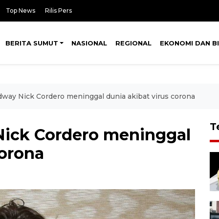
Top News
Rilis Pers
BERITA SUMUT
NASIONAL
REGIONAL
EKONOMI DAN BI
way Nick Cordero meninggal dunia akibat virus corona
T
Nick Cordero meninggal
corona