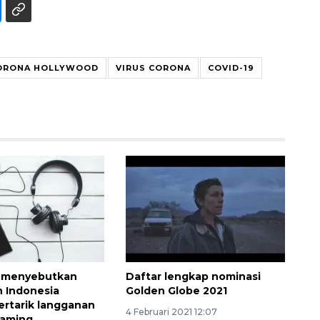
ORONA HOLLYWOOD
VIRUS CORONA
COVID-19
160 ribu sambungan baru
jaringan gas 2026
2026-08-07 18:00:00
et menyebutkan
Daftar lengkap nominasi
 Indonesia
Golden Globe 2021
ertarik langganan
4 Februari 2021 12:07
eaming