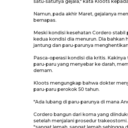
satu-satunya gejala," kata Kloots kepad
Namun, pada akhir Maret, gejalanya me
bernapas.
Meski kondisi kesehatan Cordero stabil
kedua kondisi dia menurun. Dia bahkan 
jantung dan paru-parunya menghentikan 
Pasca-operasi kondisi dia kritis. Kakinya
paru-paru yang menyebar ke darah, mem
demam.
Kloots mengungkap bahwa dokter menya
paru-paru perokok 50 tahun.
"Ada lubang di paru-parunya di mana And
Cordero bangun dari koma yang diinduk
setelah menjalani prosedur trakeostomi. 
"sangat lemah, sangat lemah sehingga d