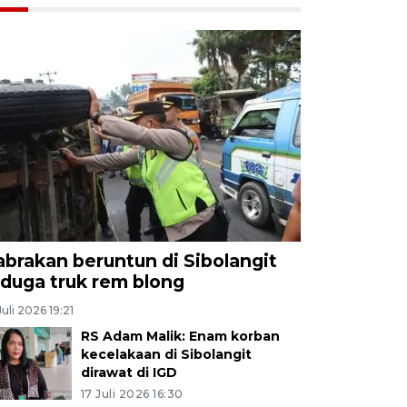
abrakan beruntun di Sibolangit
iduga truk rem blong
Juli 2026 19:21
RS Adam Malik: Enam korban
kecelakaan di Sibolangit
dirawat di IGD
17 Juli 2026 16:30