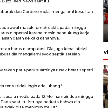
a BuzzFeed News saat itu.
mburuk dan Cordero mulai mengalami kesulitan
Pelaporan SPT Tahunan di
 pada awal masuk rumah sakit, pada minggu
Sumut
harus dioperasi karena mesin pendukung kerja
27 April 2026 15:34
aliran darah ke kaki kanannya.
 tetap harus diamputasi. Dia juga kena infeksi
V
buat dia mengalami syok septik setelah
takan paru-paru suaminya rusak berat seperti
a tentu tidak ingin ada lubang."
si secara medis pada 12 Mei hampir dua minggu
Kodam I Bukit Barisan
Pada saat itu, istrinya berkata bahwa dia
luncurkan program Kodam
ia tidak bisa menutup mulut".