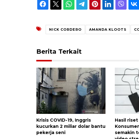
NICK CORDERO
AMANDA KLOOTS
C
Berita Terkait
Krisis COVID-19, Inggris
Hasil ris
kucurkan 2 miliar dolar bantu
Konsumen
pekerja seni
semakin t
video str